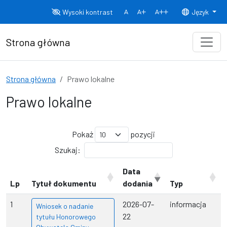
Przejdź do treści
Wysoki kontrast
Język
Normalny rozmiar czcionki
Rozmiar czcionki 150%
Rozmiar czcionki
Strona główna
Strona główna
Prawo lokalne
Prawo lokalne
Pokaż
pozycji
Szukaj:
Data
Lp
Tytuł dokumentu
dodania
Typ
1
2026-07-
informacja
Wniosek o nadanie
22
tytułu Honorowego