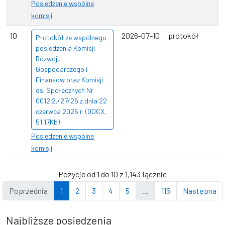
Posiedzenie wspólne
komisji
10
2026-07-10
protokół
Protokół ze wspólnego
posiedzenia Komisji
Rozwoju
Gospodarczego i
Finansów oraz Komisji
ds. Społecznych Nr
0012.2./27/26 z dnia 22
czerwca 2026 r. (DOCX,
51.17Kb)
Posiedzenie wspólne
komisji
Pozycje od 1 do 10 z 1,143 łącznie
Poprzednia
1
2
3
4
5
…
115
Następna
Najbliższe posiedzenia