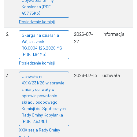
Obywatela Gminy
Kobylanka (PDF,
457.75Kb)
Posiedzenie komisji
2
2026-07-
informacja
Skarga na działania
22
Wójta , znak
RG.0004.126.2026.MS
(PDF, 1.84Mb)
Posiedzenie komisji
3
2026-07-13
uchwała
Uchwała nr
XXIX/231/26 w sprawie
zmiany uchwały w
sprawie powołania
składu osobowego
Komisji ds. Społecznych
Rady Gminy Kobylanka
(PDF, 2.53Mb)
XXIX sesja Rady Gminy